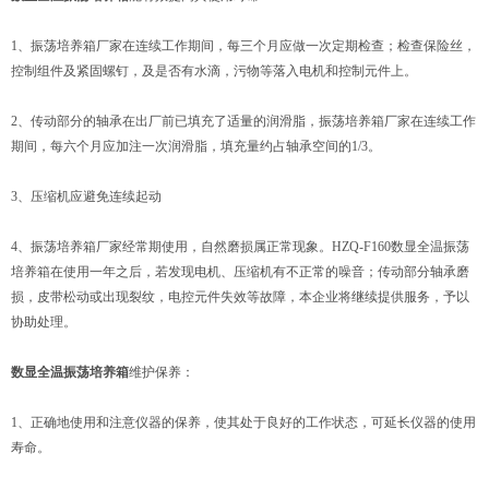
1、振荡培养箱厂家在连续工作期间，每三个月应做一次定期检查；检查保险丝，
控制组件及紧固螺钉，及是否有水滴，污物等落入电机和控制元件上。
2、传动部分的轴承在出厂前已填充了适量的润滑脂，振荡培养箱厂家在连续工作
期间，每六个月应加注一次润滑脂，填充量约占轴承空间的1/3。
3、压缩机应避免连续起动
4、振荡培养箱厂家经常期使用，自然磨损属正常现象。HZQ-F160数显全温振荡
培养箱在使用一年之后，若发现电机、压缩机有不正常的噪音；传动部分轴承磨
损，皮带松动或出现裂纹，电控元件失效等故障，本企业将继续提供服务，予以
协助处理。
数显全温振荡培养箱
维护保养：
1、正确地使用和注意仪器的保养，使其处于良好的工作状态，可延长仪器的使用
寿命。