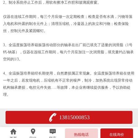
2、制冷系统停止工作后，用软布擦净工作腔和玻璃观察窗。
仪器在连续工作期间，每三个月应做一次定期检查；检查是否有水滴，污物等落
入电机和外露的制冷元件上；清理压缩机，冷凝器上的灰尘和污物；检查保险
丝，控制元件及紧固螺钉。
3、全温度振荡培养箱振荡传动部分的轴承在出厂前已填充了适量的润滑脂（1号
钙-钠基），仪器在连续工作期间，每六个月应加注一次润滑脂，填充量约占轴承
空间的1/3。
4、全温振荡培养箱经长期使用，自然磨损属正常现象。全温度振荡培养箱在使用
一年之后，若发现电机，压缩机有不正常的噪声，制冷，加热系统出现异常传动
机构轴承磨损，电控元件失效…..等故障，本企业将继续提供服务，予以协助处
理。
13815000853
热线电话
在线询价