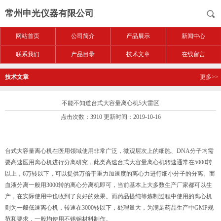
常州申光仪器有限公司
网站首页
公司简介
产品展示
新闻中心
联系我们
产品目录
技术文章
在线留言
技术文章
更多>>
不能不知道台式大容量离心机5大雷区
点击次数：3910 更新时间：2019-10-16
台式大容量离心机在医用领域使用非常广泛，微观层次上的细胞、DNA分子均需
要高速医用离心机进行分离研究，此类高速台式大容量离心机转速通常在5000转
以上，6万转以下，可以提供万倍于重力加速度的离心力进行细小分子的分离。而
血液分离一般用3000转的离心分离机即可，当前基本上大多数生产厂家都可以生
产，在实际使用中也收到了良好的效果。而药品提纯等炼制过程中使用的离心机
则为一般低速离心机，转速在3000转以下，处理量大，为满足药品生产中GMP规
范和要求，一般均使用不锈钢材料制作。