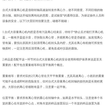
台式大容量离心机是借助转轴高速旋转发作离心力，使不同密度、不同巨细的物
质分隔。能到达开端别离纯化的意图，是试验室*的通用仪器。为保证操作人员和
设备的安全，以下5大雷区特别要注意，碰都不能碰：
1.台式大容量离心机内腔是否有污染离心结束后，待转子*静止后才能打开离心机
盖，一般有开盖提示音，尽快取出离心管，并观察离心管是否破损，如发现离心
管有漏，要找出原因并立刻清理离心机转头及内腔，尤其在离心有机物可挥发性
物质时，一定注意用后清理离心机，避免造成对仪器的腐蚀。
2.样品是否配平这一环节对台式大容量离心机的安全使用和维护保养来说是至关
重要的！配平包含重量相等和位置平衡两个概念。
重量相等：要求对应的2只离心管在天平平衡重量，尤其高速离心，小差距的重量
可能不会造成即时的危险发生，但对台式大容量离心机转轴的损伤则是长期积累
的。大部分的离心管都附有盖子，注意要一起平衡。
位置平衡：要求所有离心管的重心在转轴中央，如果是水平转头，注意使单个吊
篮的重心在吊篮的中心点，对角吊篮的样品放置应以一个吊篮的样品放置为基