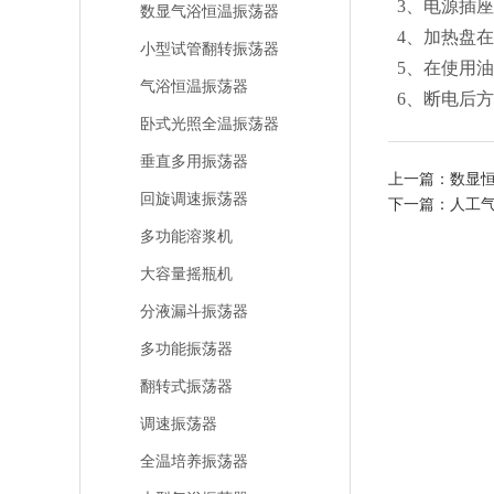
3
、电源插座
数显气浴恒温振荡器
4
、加热盘在
小型试管翻转振荡器
5
、在使用油
气浴恒温振荡器
6
、断电后方
卧式光照全温振荡器
垂直多用振荡器
上一篇：
数显
回旋调速振荡器
下一篇：
人工
多功能溶浆机
大容量摇瓶机
分液漏斗振荡器
多功能振荡器
翻转式振荡器
调速振荡器
全温培养振荡器