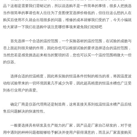
品？这都是需要我们需铭记的，所以说选购不是一件简单的事情，很多人把挑选
当作很简单的事请也有人往往为了贪图便宜选择价格低的，但往往这么想的人在
购买后使用不久就会出现很多的问题，维修的成本就够我们受的了，今天小编就
给大家讲一下我们在选购中该注意哪些事项来避免我们犯错吧
首先选择一个合适的温控范围，一个实验器材的温控范围，在试验的成败与
否上面起到很关键的作用，因此你也可以根据试验的要求选择适合的温控范围，
当然您若是感觉挑选起来相当的繁琐的话，您也可以买一个温控范围稍微大一些
的仪器。
选择合适的控温精度，因此将实验的恒温条件控制的相当的准，将因温度波
动给试验带来的一切环境因素几乎减少为零，因此超高精度的恒温水槽也广泛受
到各行业用户的喜爱。
确定厂商是仪器代理商还是制造商，这将直接关系到低温恒温水槽产品后续
售后问题解决的快速性性。
一般要选择具有研发及生产能力的厂家，因产品是厂家自己研发的，对于使
用中遇到的种种问题都能够给予解决并使用户获得满意的，而且从厂家直接购买