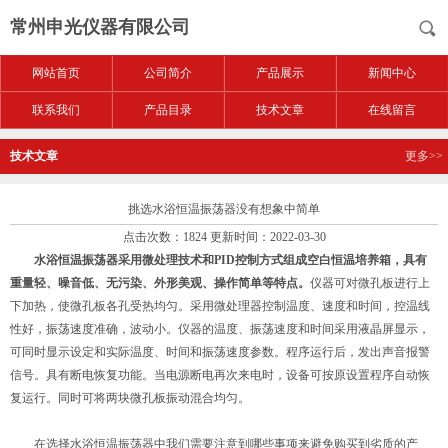
常州申光仪器有限公司
网站首页
公司简介
产品展示
新闻中心
联系我们
产品目录
技术文章
在线留言
技术文章
更多>>
挑选水浴恒温振荡器没有想象中简单
点击次数：1824 更新时间：2022-03-30
水浴恒温振荡器
采用微处理技术和PID控制方式组成空白恒温培养箱，具有
重量轻、噪音低、无污染、外形美观、操作简单等特点。
仪器可对微孔板进行上
下加热，使微孔板各孔受热均匀。采用微处理器控制温度、速度和时间，控温线
性好，振荡速度准确，波动小。仪器的温度、振荡速度和时间采用液晶屏显示，
可同时显示设定和实际温度、时间和振荡速度参数。程序运行后，发出声音报警
信号。具有断电恢复功能。当电源断电再次来电时，设备可按原设置程序自动恢
复运行。同时可将两块微孔板振动混合均匀。
在选择水浴恒温振荡器中我们需要注意到哪些事项来避免购买到劣质的产