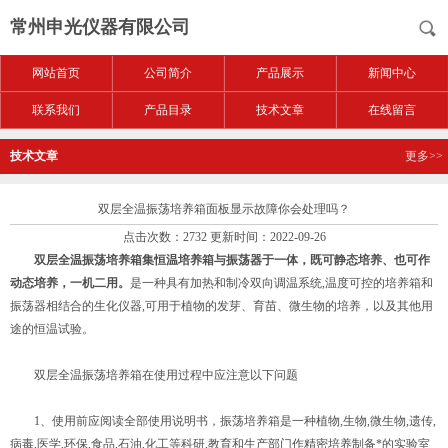
常州申光仪器有限公司
网站首页
公司简介
产品展示
新闻中心
联系我们
产品目录
技术文章
在线留言
技术文章
更多>>
双层全温振荡培养箱面板显示故障你会处理吗？
点击次数：2732 更新时间：2022-09-26
双层全温振荡培养箱集恒温培养箱与振荡器于一体，既可静态培养、也可作
动态培养，一机二用。
是一种具有加热和制冷双向调温系统,温度可控的培养箱和
振荡器相结合的生化仪器,可用于植物的发芽、育苗、微生物的培养，以及其他用
途的恒温试验。
双层全温振荡培养箱在使用过程中应注意以下问题
1、使用前应阅读全部使用说明书，振荡培养箱是一种植物,生物,微生物,遗传,
病毒,医学,环保,食品,石油,化工等科研,教育和生产部门作精密培养制备*的实验室