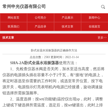
常州申光仪器有限公司
网站首页
公司简介
产品展示
新闻中心
联系我们
产品目录
技术文章
在线留言
技术文章
更多>>
卧式全温水浴振荡器的正确操作方法
点击次数：2583 更新时间：2022-11-14
SHA-2A卧式全温水浴振荡器
使用方法：
1、先检查仪器水阀是否关闭，加水至适当高度，然后将
仪器的电源插头插在容量不小于2千瓦，有“接地"的电源上，
将定时器选至你需要的工作时间，或选至常开位置。按下电
源开关，电源指示灯亮表明机内电源已经接通，旋动调速旋
钮选择所需振荡频率。
2、温度选择：按set(功能键)温控仪出现sp，此时，调整
上键或下键选择所需温度，选定后，按set键退出，此时上排