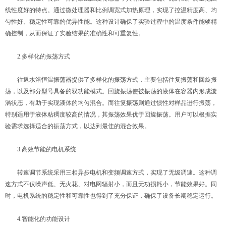
线性度好的特点。通过微处理器和比例调宽式加热原理，实现了控温精度高、均
匀性好、稳定性可靠的优异性能。这种设计确保了实验过程中的温度条件能够精
确控制，从而保证了实验结果的准确性和可重复性。
2.多样化的振荡方式
往返水浴恒温振荡器提供了多样化的振荡方式，主要包括往复振荡和回旋振
荡，以及部分型号具备的双功能模式。回旋振荡使被振荡的液体在容器内形成漩
涡状态，有助于实现液体的均匀混合。而往复振荡则通过惯性对样品进行振荡，
特别适用于液体粘稠度较高的情况，其振荡效果优于回旋振荡。用户可以根据实
验需求选择适合的振荡方式，以达到最佳的混合效果。
3.高效节能的电机系统
转速调节系统采用三相异步电机和变频调速方式，实现了无级调速。这种调
速方式不仅噪声低、无火花、对电网辐射小，而且无功损耗小，节能效果好。同
时，电机系统的稳定性和可靠性也得到了充分保证，确保了设备长期稳定运行。
4.智能化的功能设计