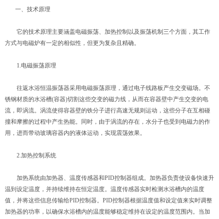
一、技术原理
它的技术原理主要涵盖电磁振荡、加热控制以及振荡机制三个方面，其工作
方式与电磁炉有一定的相似性，但更为复杂且精确。
1.电磁振荡原理
往返水浴恒温振荡器采用电磁振荡原理，通过电子线路板产生交变磁场。不
锈钢材质的水浴槽(容器)切割这些交变的磁力线，从而在容器壁中产生交变的电
流，即涡流。涡流使得容器壁的铁分子进行高速无规则运动，这些分子在互相碰
撞和摩擦的过程中产生热能。同时，由于涡流的存在，水分子也受到电磁力的作
用，进而带动玻璃容器内的液体运动，实现震荡效果。
2.加热控制系统
加热系统由加热器、温度传感器和PID控制器组成。加热器负责使设备快速升
温到设定温度，并持续维持在恒定温度。温度传感器实时检测水浴槽内的温度
值，并将这些信息传输给PID控制器。PID控制器根据温度值和设定值来实时调整
加热器的功率，以确保水浴槽内的温度能够稳定维持在设定的温度范围内。当加