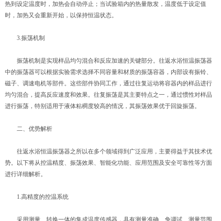
热到设定温度时，加热会自动停止；当试验箱内的热量散发，温度低于设定值
时，加热又会重新开始，以保持恒温状态。
3.振荡机制
振荡机制是实现样品均匀混合和反应加速的关键部分。往返水浴恒温振荡器
中的振荡器可以根据实验需求选择不同容量和材质的振荡容器，内部设有振铃、
磁子、调速电机等部件。这些部件协同工作，通过往复运动将容器内的样品进行
均匀混合，提高反应速度和效果。往复振荡是其主要特点之一，通过惯性对样品
进行振荡，特别适用于液体粘稠度较高的情况，其振荡效果优于回旋振荡。
二、优势解析
往返水浴恒温振荡器之所以在多个领域得到广泛应用，主要得益于其技术优
势。以下将从控温精度、振荡效果、智能化功能、应用范围及安全可靠性等方面
进行详细解析。
1.高精度的控温系统
采用测量、转换一体的集成温度传感器，具有测量准确、免调试、测量范围