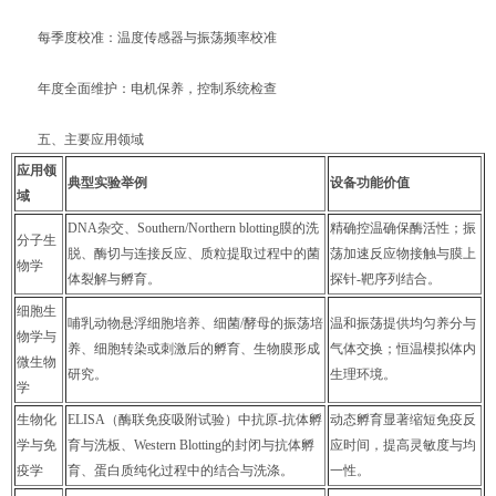
每季度校准：温度传感器与振荡频率校准
年度全面维护：电机保养，控制系统检查
五、主要应用领域
应用领
典型实验举例
设备功能价值
域
DNA杂交、Southern/Northern blotting膜的洗
精确控温确保酶活性；振
分子生
脱、酶切与连接反应、质粒提取过程中的菌
荡加速反应物接触与膜上
物学
体裂解与孵育。
探针-靶序列结合。
细胞生
哺乳动物悬浮细胞培养、细菌/酵母的振荡培
温和振荡提供均匀养分与
物学与
养、细胞转染或刺激后的孵育、生物膜形成
气体交换；恒温模拟体内
微生物
研究。
生理环境。
学
生物化
ELISA（酶联免疫吸附试验）中抗原-抗体孵
动态孵育显著缩短免疫反
学与免
育与洗板、Western Blotting的封闭与抗体孵
应时间，提高灵敏度与均
疫学
育、蛋白质纯化过程中的结合与洗涤。
一性。