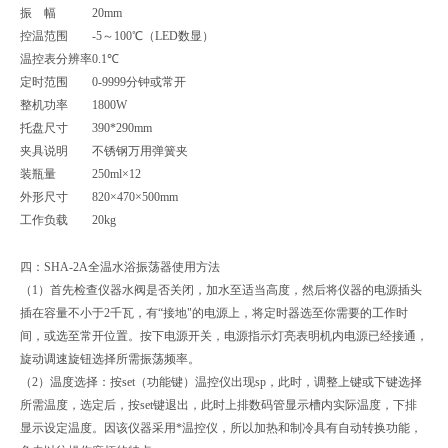
振 幅
20mm
控温范围
-5～100℃（LED数显）
温控表分辨率
0.1℃
定时范围
0-9999分钟或常开
整机功率
1800W
托盘尺寸
390*290mm
夹具说明
不锈钢万用弹簧夹
装瓶量
250ml×12
外形尺寸
820×470×500mm
工作负载
20kg
四：SHA-2A全温水浴振荡器使用方法
（1）首先检查仪器水阀是否关闭，加水至适当高度，然后将仪器的电源插头
插在容量不小于2千瓦，有“接地"的电源上，将定时器选至你需要的工作时
间，或选至常开位置。按下电源开关，电源指示灯亮表明机内电源已经接通，
旋动调速旋钮选择所需振荡频率。
（2）温度选择：按set（功能键）温控仪出现sp，此时，调整上键或下键选择
所需温度，选定后，按set键退出，此时上排数码管显示槽内实际温度，下排
显示设定温度。因该仪器采用*温控仪，所以加热和制冷具有自动转换功能，