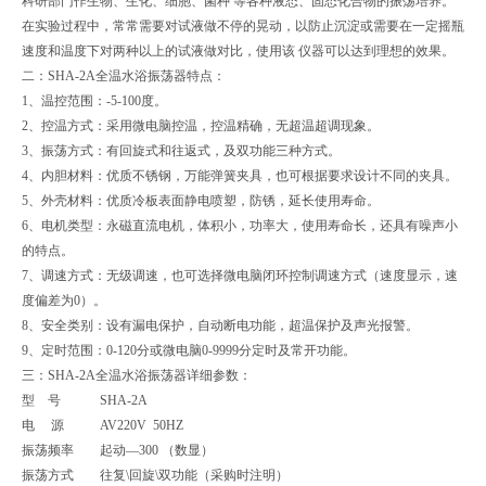
科研部门作生物、生化、细胞、菌种 等各种液态、固态化合物的振荡培养。
在实验过程中，常常需要对试液做不停的晃动，以防止沉淀或需要在一定摇瓶
速度和温度下对两种以上的试液做对比，使用该 仪器可以达到理想的效果。
二：SHA-2A全温水浴振荡器特点：
1、温控范围：-5-100度。
2、控温方式：采用微电脑控温，控温精确，无超温超调现象。
3、振荡方式：有回旋式和往返式，及双功能三种方式。
4、内胆材料：优质不锈钢，万能弹簧夹具，也可根据要求设计不同的夹具。
5、外壳材料：优质冷板表面静电喷塑，防锈，延长使用寿命。
6、电机类型：永磁直流电机，体积小，功率大，使用寿命长，还具有噪声小
的特点。
7、调速方式：无级调速，也可选择微电脑闭环控制调速方式（速度显示，速
度偏差为0）。
8、安全类别：设有漏电保护，自动断电功能，超温保护及声光报警。
9、定时范围：0-120分或微电脑0-9999分定时及常开功能。
三：SHA-2A全温水浴振荡器详细参数：
型 号
SHA-2A
电 源
AV220V 50HZ
振荡频率
起动—300 （数显）
振荡方式
往复\回旋\双功能（采购时注明）