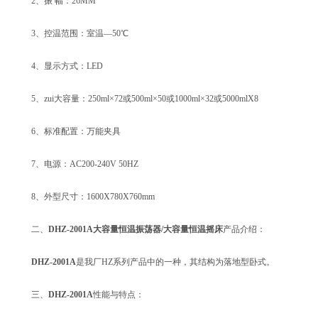
2、振 幅：26MM
3、控温范围：室温―50℃
4、显示方式：LED
5、zui大容量：250ml×72或500ml×50或1000ml×32或5000mlX8
6、标准配置：万能夹具
7、电源：AC200-240V 50HZ
8、外型尺寸：1600X780X760mm
二、
DHZ-2001A大容量恒温振荡器/大容量恒温摇床
产品介绍：
DHZ-2001A
是我厂HZ系列产品中的一种，其结构为落地型卧式。
三、
DHZ-2001A
性能与特点：