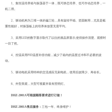
1、集恒温培养箱与振荡器于一体，既可静态培养、也可作动态培养，一
机二用。
2、驱动机构为三维一体的偏三轮，具有旋转平稳、坚固耐用，尤其是截
重性能好，对振荡板上的培养体放置无需平均。
3、采用LED的数字显示取代了以往的液晶屏显示;使得操作清楚、观察时
一目了然。
4、控温采用PID温度补偿功能，减少了箱内的温度过冲和不必要的波
动。
5、驱动电机采用特种的交流感应无刷电机，使用后故障少、寿命长。
6、外型美观，大型可视窗并装有照明灯。
DHZ-2001A可根据顾客要求进行订做！
DHZ-2001A售后服务：
三包一年、终身维护！