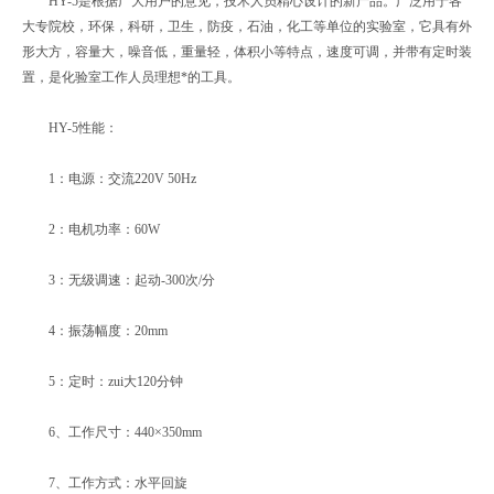
HY-5是根据广大用户的意见，技术人员精心设计的新产品。广泛用于各
大专院校，环保，科研，卫生，防疫，石油，化工等单位的实验室，它具有外
形大方，容量大，噪音低，重量轻，体积小等特点，速度可调，并带有定时装
置，是化验室工作人员理想*的工具。
HY-5性能：
1：电源：交流220V 50Hz
2：电机功率：60W
3：无级调速：起动-300次/分
4：振荡幅度：20mm
5：定时：zui大120分钟
6、工作尺寸：440×350mm
7、工作方式：水平回旋