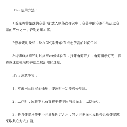
HY-5 使用方法：
1:首先将需振荡的容器(瓶)放入振荡盘弹簧中，容器中的溶液不能超过容
器的三分之一，否则必须加塞。
2:察看定时旋钮，旋在ON(常开)位置或您所需的时间位置。
3:将调速旋钮逆时钟旋至zui低速位置，打开电源开关，电源指示灯亮，再
将调速旋钮顺时钟旋至您所需的速度。
HY-5 注意事项：
1：本采用三眼安全插座，使用时一定要接妥地线。
2：工作时，应将本机放置在平整坚固的台面上，以防振动。
3：夹具弹簧只作中小容量瓶固定之用，特大容器应相应拆去几根弹簧或
采取其它方式加固。